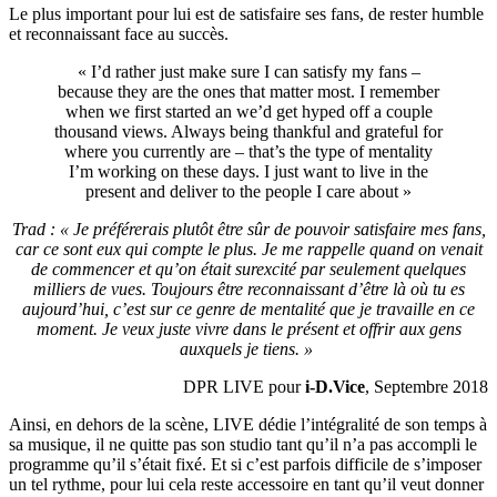
Le plus important pour lui est de satisfaire ses fans, de rester humble
et reconnaissant face au succès.
« I’d rather just make sure I can satisfy my fans –
because they are the ones that matter most. I remember
when we first started an we’d get hyped off a couple
thousand views. Always being thankful and grateful for
where you currently are – that’s the type of mentality
I’m working on these days. I just want to live in the
present and deliver to the people I care about »
Trad : « Je préférerais plutôt être sûr de pouvoir satisfaire mes fans,
car ce sont eux qui compte le plus. Je me rappelle quand on venait
de commencer et qu’on était surexcité par seulement quelques
milliers de vues. Toujours être reconnaissant d’être là où tu es
aujourd’hui, c’est sur ce genre de mentalité que je travaille en ce
moment. Je veux juste vivre dans le présent et offrir aux gens
auxquels je tiens. »
DPR LIVE pour
i-D.Vice
, Septembre 2018
Ainsi, en dehors de la scène, LIVE dédie l’intégralité de son temps à
sa musique, il ne quitte pas son studio tant qu’il n’a pas accompli le
programme qu’il s’était fixé. Et si c’est parfois difficile de s’imposer
un tel rythme, pour lui cela reste accessoire en tant qu’il veut donner