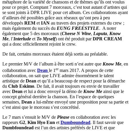
métaphore de la variété de chansons et de thèmes qu’ils ont voulus
pour ce projet. Comptant 7 morceaux, c’est tout autant d’artistes qui
se sont joints à DPR LIVE pour cet album. Ces collaborations ayant
d’ailleurs été possibles grâce aux réseaux qu’ont peu à peu
développés
REM
et
IAN
au travers des projets externes du crew ;
mais également du succès du
EUNG FREESTYLE
. A noter
également que 5 des morceaux (
Cheese N Wine
,
Laputa
,
Know
Me
, l’
Interlude
et
To Myself
) ont été produit par
DPR CREAM
qui a donc officiellement rejoint le crew.
De fait, certains morceaux étaient déjà sortis au préalable.
Le premier M/V de l’album à être sorti n’est autre que
Know Me
, en
er
collaboration avec
Dean
le 1
mars 2017. A propos de cette
collaboration, on sait que LIVE admire énormément le talent
artistique de
Dean
et qu’il a beaucoup de respect pour la démarche
du
Club Eskimo
. De fait, il avait toujours eu envie de travailler
avec
Dean
et lui a donc envoyé la démo de
Know Me
ainsi que le
concept général derrière la chanson. En l’espace de quelques
semaines,
Dean
a lui-même envoyé une proposition pour sa partie et
c’est ainsi que le morceau s’est concrétisé.
Le 7 mars s’ensuit le M/V de
Please
en collaboration avec les
rappeurs
G2
,
Kim Hyo Eun
et
Dumboundead
. Il faut savoir que
Dumbfoundead
est l’un des artistes préférés de LIVE et que