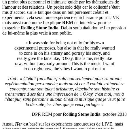
un projet plus personnel et intimiste guidé par les thématiques de
l’amour et des relations. Un projet solo déjà car le collectif s’était
mis d’accord sur le fait que dans un but purement créatif et
expérimental cela serait une expérience enrichissante pour LIVE
mais aussi car comme l’explique
REM
en interview pour le
magazine
Rolling Stone India
, Dabin souhaitait donné l’expression
de lui-même la plus vraie à son public.
« It was solo for being not only for his own
experimental purposes, but also in that he really wanted
to zone in on his artistry and portray his story, and
really give the fans like, ‘Okay, this is me, really like
raw, without anybody around. This is the music I want
to do right now, the vibes I want to put out. »
Trad : « C’était [un album] solo non seulement pour sa propre
expérimentation personnelle; mais aussi car il voulait vraiment se
concentrer sur son talent artistique, dépeindre son histoire et
transmettre à ses fans une impression de « Okay, c’est moi, moi à
l’état pur, sans personne autour. C’est la musique que je veux faire
là de suite, les vibes que je veux partager »
DPR REM pour
Rolling Stone India
, octobre 2018
Aussi,
Her
est basé sur les expériences amoureuses de LIVE, mais