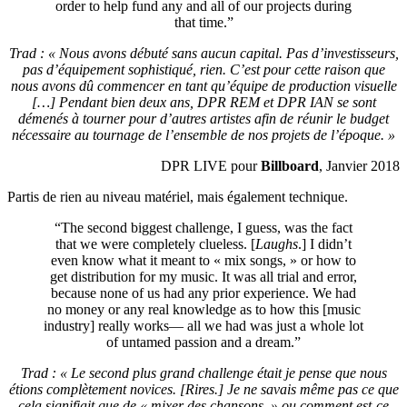
order to help fund any and all of our projects during
that time.”
Trad : « Nous avons débuté sans aucun capital. Pas d’investisseurs,
pas d’équipement sophistiqué, rien. C’est pour cette raison que
nous avons dû commencer en tant qu’équipe de production visuelle
[…] Pendant bien deux ans, DPR REM et DPR IAN se sont
démenés à tourner pour d’autres artistes afin de réunir le budget
nécessaire au tournage de l’ensemble de nos projets de l’époque. »
DPR LIVE pour
Billboard
, Janvier 2018
Partis de rien au niveau matériel, mais également technique.
“The second biggest challenge, I guess, was the fact
that we were completely clueless. [
Laughs
.] I didn’t
even know what it meant to « mix songs, » or how to
get distribution for my music. It was all trial and error,
because none of us had any prior experience. We had
no money or any real knowledge as to how this [music
industry] really works― all we had was just a whole lot
of untamed passion and a dream.”
Trad : « Le second plus grand challenge était je pense que nous
étions complètement novices. [Rires.] Je ne savais même pas ce que
cela signifiait que de « mixer des chansons, » ou comment est-ce