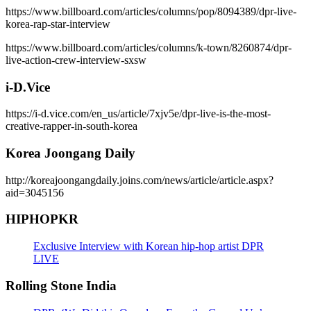
https://www.billboard.com/articles/columns/pop/8094389/dpr-live-
korea-rap-star-interview
https://www.billboard.com/articles/columns/k-town/8260874/dpr-
live-action-crew-interview-sxsw
i-D.Vice
https://i-d.vice.com/en_us/article/7xjv5e/dpr-live-is-the-most-
creative-rapper-in-south-korea
Korea Joongang Daily
http://koreajoongangdaily.joins.com/news/article/article.aspx?
aid=3045156
HIPHOPKR
Exclusive Interview with Korean hip-hop artist DPR
LIVE
Rolling Stone India