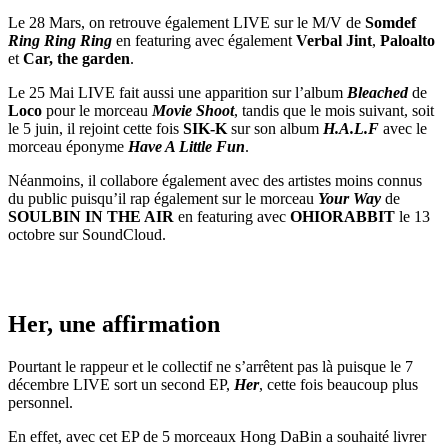
Le 28 Mars, on retrouve également LIVE sur le M/V de
Somdef
Ring Ring Ring
en featuring avec également
Verbal Jint
,
Paloalto
et
Car, the garden
.
Le 25 Mai LIVE fait aussi une apparition sur l’album
Bleached
de
Loco
pour le morceau
Movie Shoot
, tandis que le mois suivant, soit
le 5 juin, il rejoint cette fois
SIK-K
sur son album
H.A.L.F
avec le
morceau éponyme
Have A Little Fun
.
Néanmoins, il collabore également avec des artistes moins connus
du public puisqu’il rap également sur le morceau
Your Way
de
SOULBIN IN THE AIR
en featuring avec
OHIORABBIT
le 13
octobre sur SoundCloud.
Her, une affirmation
Pourtant le rappeur et le collectif ne s’arrêtent pas là puisque le 7
décembre LIVE sort un second EP,
Her
, cette fois beaucoup plus
personnel.
En effet, avec cet EP de 5 morceaux Hong DaBin a souhaité livrer