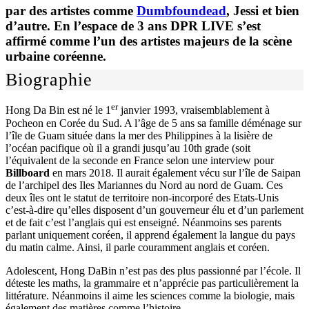
par des artistes comme
Dumbfoundead
,
Jessi
et bien
d’autre. En l’espace de 3 ans DPR LIVE s’est
affirmé comme l’un des artistes majeurs de la scène
urbaine coréenne.
Biographie
er
Hong Da Bin est né le 1
janvier 1993, vraisemblablement à
Pocheon en Corée du Sud. A l’âge de 5 ans sa famille déménage sur
l’île de Guam située dans la mer des Philippines à la lisière de
l’océan pacifique où il a grandi jusqu’au 10th grade (soit
l’équivalent de la seconde en France selon une interview pour
Billboard
en mars 2018. Il aurait également vécu sur l’île de Saipan
de l’archipel des Iles Mariannes du Nord au nord de Guam. Ces
deux îles ont le statut de territoire non-incorporé des Etats-Unis
c’est-à-dire qu’elles disposent d’un gouverneur élu et d’un parlement
et de fait c’est l’anglais qui est enseigné. Néanmoins ses parents
parlant uniquement coréen, il apprend également la langue du pays
du matin calme. Ainsi, il parle couramment anglais et coréen.
Adolescent, Hong DaBin n’est pas des plus passionné par l’école. Il
déteste les maths, la grammaire et n’apprécie pas particulièrement la
littérature. Néanmoins il aime les sciences comme la biologie, mais
également des matières comme l’histoire.