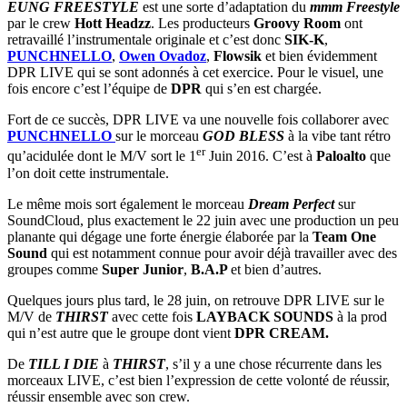
EUNG FREESTYLE
est une sorte d’adaptation du
mmm Freestyle
par le crew
Hott Headzz
. Les producteurs
Groovy Room
ont
retravaillé l’instrumentale originale et c’est donc
SIK-K
,
PUNCHNELLO
,
Owen Ovadoz
,
Flowsik
et bien évidemment
DPR LIVE qui se sont adonnés à cet exercice. Pour le visuel, une
fois encore c’est l’équipe de
DPR
qui s’en est chargée.
Fort de ce succès, DPR LIVE va une nouvelle fois collaborer avec
PUNCHNELLO
sur le morceau
GOD BLESS
à la vibe tant rétro
er
qu’acidulée dont le M/V sort le 1
Juin 2016. C’est à
Paloalto
que
l’on doit cette instrumentale.
Le même mois sort également le morceau
Dream Perfect
sur
SoundCloud, plus exactement le 22 juin avec une production un peu
planante qui dégage une forte énergie élaborée par la
Team One
Sound
qui est notamment connue pour avoir déjà travailler avec des
groupes comme
Super Junior
,
B.A.P
et bien d’autres.
Quelques jours plus tard, le 28 juin, on retrouve DPR LIVE sur le
M/V de
THIRST
avec cette fois
LAYBACK SOUNDS
à la prod
qui n’est autre que le groupe dont vient
DPR CREAM.
De
TILL I DIE
à
THIRST
, s’il y a une chose récurrente dans les
morceaux LIVE, c’est bien l’expression de cette volonté de réussir,
réussir ensemble avec son crew.