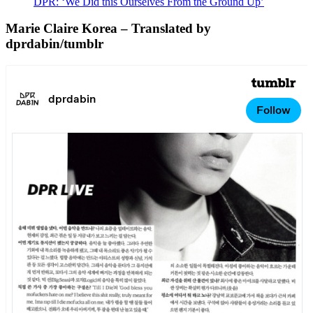
DPR: ‘We Did this Ourselves From the Ground Up’
Marie Claire Korea – Translated by
dprdabin/tumblr