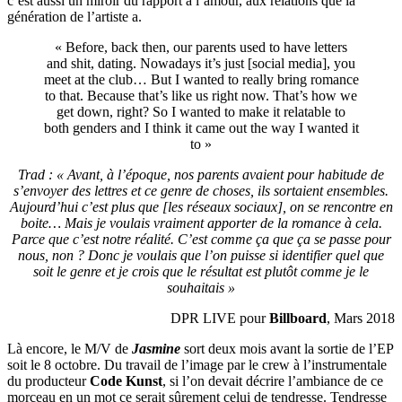
c’est aussi un miroir du rapport à l’amour, aux relations que la
génération de l’artiste a.
« Before, back then, our parents used to have letters
and shit, dating. Nowadays it’s just [social media], you
meet at the club… But I wanted to really bring romance
to that. Because that’s like us right now. That’s how we
get down, right? So I wanted to make it relatable to
both genders and I think it came out the way I wanted it
to »
Trad : « Avant, à l’époque, nos parents avaient pour habitude de
s’envoyer des lettres et ce genre de choses, ils sortaient ensembles.
Aujourd’hui c’est plus que [les réseaux sociaux], on se rencontre en
boite… Mais je voulais vraiment apporter de la romance à cela.
Parce que c’est notre réalité. C’est comme ça que ça se passe pour
nous, non ? Donc je voulais que l’on puisse si identifier quel que
soit le genre et je crois que le résultat est plutôt comme je le
souhaitais »
DPR LIVE pour
Billboard
, Mars 2018
Là encore, le M/V de
Jasmine
sort deux mois avant la sortie de l’EP
soit le 8 octobre. Du travail de l’image par le crew à l’instrumentale
du producteur
Code Kunst
, si l’on devait décrire l’ambiance de ce
morceau en un mot ce serait sûrement celui de tendresse. Tendresse