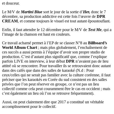
et douceur.
Le M/V de
Martini Blue
sort le jour de la sortie d’
Her,
donc le 7
décembre, sa production addictive est cette fois l’œuvre de
DPR
CREAM
, et comme toujours le visuel est tout autant époustouflant.
Enfin, il faut attendre le 12 décembre pour le M/V de
Text Me
, qui a
l’image de la chanson est haut en couleurs.
Ce travail acharné permet à l’EP de se classer N°8 au
Billboard’s
World Album Chart
; mais plus globalement, l’enchaînement de
ces succès a aussi permis à l’équipe d’avoir son propre studio de
production. C’est d’autant plus significatif que, comme l’explique
parfois LIVE en interview, à leur début
DPR
n’avaient pas de lieu
attitré où se rencontrer. Pour travailler ils se retrouvaient donc autant
dans des cafés que dans des salles de karaoké (N.d : Pour
ceux/celles qui ne serait pas familier avec la culture coréenne, il faut
préciser que les karaokés en Corée du sud consistent en des salles
privées que l’on peut réserver en groupe, ce n’est pas un lieu
collectif comme cela peut couramment être le cas en occident ; mais
c’est également un lieu où l’on se retrouve fréquemment).
Aussi, on peut clairement dire que 2017 a constitué un véritable
accomplissement pour le collectif.