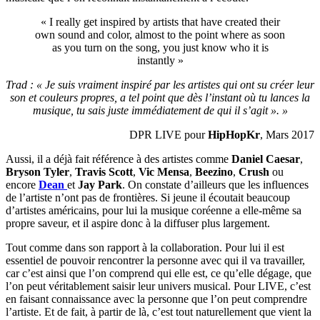
« I really get inspired by artists that have created their
own sound and color, almost to the point where as soon
as you turn on the song, you just know who it is
instantly »
Trad : « Je suis vraiment inspiré par les artistes qui ont su créer leur
son et couleurs propres, a tel point que dès l’instant où tu lances la
musique, tu sais juste immédiatement de qui il s’agit ». »
DPR LIVE pour
HipHopKr
, Mars 2017
Aussi, il a déjà fait référence à des artistes comme
Daniel Caesar
,
Bryson Tyler
,
Travis Scott
,
Vic Mensa
,
Beezino
,
Crush
ou
encore
Dean
et
Jay Park
. On constate d’ailleurs que les influences
de l’artiste n’ont pas de frontières. Si jeune il écoutait beaucoup
d’artistes américains, pour lui la musique coréenne a elle-même sa
propre saveur, et il aspire donc à la diffuser plus largement.
Tout comme dans son rapport à la collaboration. Pour lui il est
essentiel de pouvoir rencontrer la personne avec qui il va travailler,
car c’est ainsi que l’on comprend qui elle est, ce qu’elle dégage, que
l’on peut véritablement saisir leur univers musical. Pour LIVE, c’est
en faisant connaissance avec la personne que l’on peut comprendre
l’artiste. Et de fait, à partir de là, c’est tout naturellement que vient la