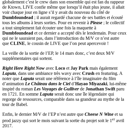
globalement c’est le crew dans son ensemble qui est fan du rappeur
de Ktown, LIVE confie même que lorsqu’il était plus jeune, il allait
voir chaque jour en ligne s’il y avait du nouveau du côté de
Dumbfoundead
; il aurait regardé chacune de ses battles et écouté
tous les albums à leurs sorties. Pour en revenir à
Please
; le collectif
a tout simplement fait écouter une fois la maquette à
Dumbfoundead
et ce dernier a accepté dès le lendemain. Pour ceux
qui ne le sauraient pas, dans l’introduction du M/V ce n’est autre
que
CLINE
, le cousin de LIVE que l’on peut apercevoir !
La veille de la sortie de l’EP, le 14 mars donc, c’est deux M/V
supplémentaires qui sortent.
Right Here Right Now
avec
Loco
et
Jay Park
mais également
Laputa
, dans une ambiance très wavy avec
Crush
en featuring. A
noter que
Laputa
serait une référence à l’île imaginaire du film
d’animation
Le Château dans le Ciel
d’
Hayao Miyazaki
, lui-même
inspiré du roman
Les Voyages de Gulliver
de
Jonathan Swift
paru
en 1721. En somme
Laputa
serait donc une île légendaire qui
regorge de ressources, comparable dans sa grandeur au mythe de la
tour de Babel.
Enfin, le dernier M/V de l’EP n’est autre que
Cheese N Wine
et sa
er
prod jazzy qui sort le mois suivant la sortie du projet soit le 1
avril
2017.