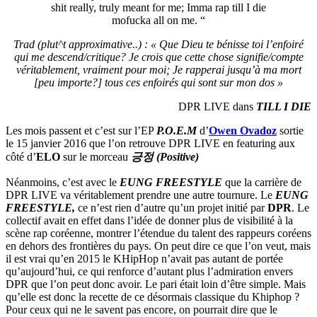
shit really, truly meant for me; Imma rap till I die
mofucka all on me. “
Trad (plut^t approximative..) : « Que Dieu te bénisse toi l’enfoiré
qui me descend/critique? Je crois que cette chose signifie/compte
véritablement, vraiment pour moi; Je rapperai jusqu’à ma mort
[peu importe?] tous ces enfoirés qui sont sur mon dos »
DPR LIVE dans
TILL I DIE
Les mois passent et c’est sur l’EP
P.O.E.M
d’
Owen Ovadoz
sortie
le 15 janvier 2016 que l’on retrouve DPR LIVE en featuring aux
côté d’
ELO
sur le morceau
긍정 (Positive)
Néanmoins, c’est avec le
EUNG FREESTYLE
que la carrière de
DPR LIVE va véritablement prendre une autre tournure. Le
EUNG
FREESTYLE,
ce n’est rien d’autre qu’un projet initié par
DPR
. Le
collectif avait en effet dans l’idée de donner plus de visibilité à la
scène rap coréenne, montrer l’étendue du talent des rappeurs coréens
en dehors des frontières du pays. On peut dire ce que l’on veut, mais
il est vrai qu’en 2015 le KHipHop n’avait pas autant de portée
qu’aujourd’hui, ce qui renforce d’autant plus l’admiration envers
DPR que l’on peut donc avoir. Le pari était loin d’être simple. Mais
qu’elle est donc la recette de ce désormais classique du Khiphop ?
Pour ceux qui ne le savent pas encore, on pourrait dire que le