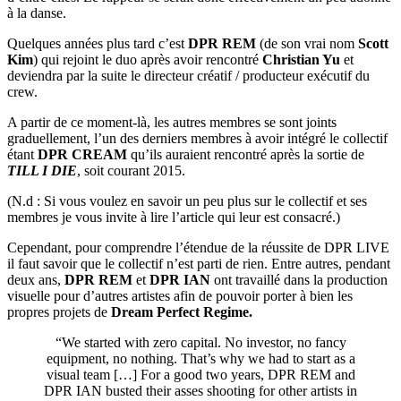
à la danse.
Quelques années plus tard c’est
DPR REM
(de son vrai nom
Scott
Kim
) qui rejoint le duo après avoir rencontré
Christian Yu
et
deviendra par la suite le directeur créatif / producteur exécutif du
crew.
A partir de ce moment-là, les autres membres se sont joints
graduellement, l’un des derniers membres à avoir intégré le collectif
étant
DPR CREAM
qu’ils auraient rencontré après la sortie de
TILL I DIE
, soit courant 2015.
(N.d : Si vous voulez en savoir un peu plus sur le collectif et ses
membres je vous invite à lire l’article qui leur est consacré.)
Cependant, pour comprendre l’étendue de la réussite de DPR LIVE
il faut savoir que le collectif n’est parti de rien. Entre autres, pendant
deux ans,
DPR REM
et
DPR IAN
ont travaillé dans la production
visuelle pour d’autres artistes afin de pouvoir porter à bien les
propres projets de
Dream Perfect Regime.
“We started with zero capital. No investor, no fancy
equipment, no nothing. That’s why we had to start as a
visual team […] For a good two years, DPR REM and
DPR IAN busted their asses shooting for other artists in