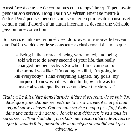
Aussi face à cette vie de contraintes et au temps libre qu’il peut avoir
pendant son service, Hong DaBin va véritablement se mettre à
écrire. Peu à peu ses pensées vont se muer en paroles de chansons et
ce qui n’était d’abord qu’un attrait incertain va devenir une véritable
passion, une conviction.
Son service militaire terminé, c’est donc avec une nouvelle ferveur
que DaBin va décider de se consacrer exclusivement à la musique.
« Being in the army and being very limited, and being
told what to do every second of your life, that really
changed my perspective. So when I first came out of
the army I was like, “I’m going to kill it, I’m going to
kill everybody”. I had everything aligned, my goals, my
purpose. I knew what I wanted to do, which was to
make absolute quality music whatever the story is.”
Trad : « Le fait d’être dans l’armée, d’être si restreint, de se voir être
dicté quoi faire chaque seconde de ta vie a vraiment changé mon
regard sur les choses. Quand mon service a enfin pris fin, j’étais
dans une optique du genre « Je vais tout défoncer, je vais tous les
surpasser ». Tout était clair, mes buts, ma raison d’être. Je savais ce
que je voulais faire, produire de la musique de qualité quoi qu’il
advienne. »