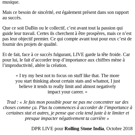
musique.
Mais ce besoin de sincérité, est également présent dans son rapport
au succès.
Que ce soit DaBin ou le collectif, c’est avant tout la passion qui
guide leur travail. Certes ils cherchent à être prospères, mais ce n’est
pas leur objectif premier. Ce qui compte avant tout pour eux c’est de
fournir des projets de qualité.
Et de fait, face à ce succès fulgurant, LIVE garde la tête froide. Car
pour lui, le fait d’accorder trop d’importance aux chiffres mène à
l’improductivité, altère la création.
« I try my best not to focus on stuff like that. The more
you start thinking about certain stats and whatnot, I just
believe it tends to really limit and almost negatively
impact your career. »
Trad : « Je fais mon possible pour ne pas me concentrer sur des
choses comme ça. Plus tu commences à accorder de l’importance à
certaines stat et autres, je pense que cela tend juste à te limiter et
presque impacter négativement ta carrière »
DPR LIVE pour
Rolling Stone India
, Octobre 2018