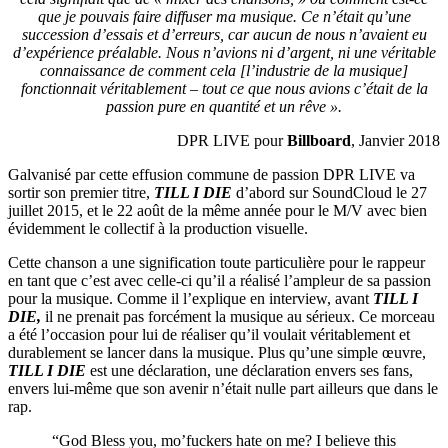
que je pouvais faire diffuser ma musique. Ce n’était qu’une
succession d’essais et d’erreurs, car aucun de nous n’avaient eu
d’expérience préalable. Nous n’avions ni d’argent, ni une véritable
connaissance de comment cela [l’industrie de la musique]
fonctionnait véritablement – tout ce que nous avions c’était de la
passion pure en quantité et un rêve ».
DPR LIVE pour
Billboard
, Janvier 2018
Galvanisé par cette effusion commune de passion DPR LIVE va
sortir son premier titre,
TILL I DIE
d’abord sur SoundCloud le 27
juillet 2015, et le 22 août de la même année pour le M/V avec bien
évidemment le collectif à la production visuelle.
Cette chanson a une signification toute particulière pour le rappeur
en tant que c’est avec celle-ci qu’il a réalisé l’ampleur de sa passion
pour la musique. Comme il l’explique en interview, avant
TILL I
DIE,
il ne prenait pas forcément la musique au sérieux. Ce morceau
a été l’occasion pour lui de réaliser qu’il voulait véritablement et
durablement se lancer dans la musique. Plus qu’une simple œuvre,
TILL I DIE
est une déclaration, une déclaration envers ses fans,
envers lui-même que son avenir n’était nulle part ailleurs que dans le
rap.
“God Bless you, mo’fuckers hate on me? I believe this