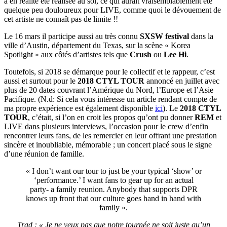
a en réalité été réalisée au sol, ce qui aurait vraisemblablement été
quelque peu douloureux pour LIVE, comme quoi le dévouement de
cet artiste ne connaît pas de limite !!
Le 16 mars il participe aussi au très connu
SXSW festival
dans la
ville d’Austin, département du Texas, sur la scène « Korea
Spotlight » aux côtés d’artistes tels que
Crush
ou
Lee Hi
.
Toutefois, si 2018 se démarque pour le collectif et le rappeur, c’est
aussi et surtout pour le
2018 CTYL TOUR
annoncé en juillet avec
plus de 20 dates couvrant l’Amérique du Nord, l’Europe et l’Asie
Pacifique. (N.d: Si cela vous intéresse un article rendant compte de
ma propre expérience est également disponible
ici
). Le
2018 CTYL
TOUR
, c’était, si l’on en croit les propos qu’ont pu donner
REM
et
LIVE dans plusieurs interviews, l’occasion pour le crew d’enfin
rencontrer leurs fans, de les remercier en leur offrant une prestation
sincère et inoubliable, mémorable ; un concert placé sous le signe
d’une réunion de famille.
« I don’t want our tour to just be your typical ‘show’ or
‘performance.’ I want fans to gear up for an actual
party- a family reunion. Anybody that supports DPR
knows up front that our culture goes hand in hand with
family ».
Trad : « Je ne veux pas que notre tournée ne soit juste qu’un