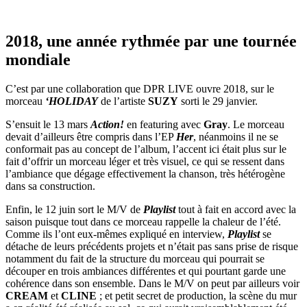
2018, une année rythmée par une tournée
mondiale
C’est par une collaboration que DPR LIVE ouvre 2018, sur le
morceau
‘HOLIDAY
de l’artiste
SUZY
sorti le 29 janvier.
S’ensuit le 13 mars
Action!
en featuring avec
Gray
. Le morceau
devait d’ailleurs être compris dans l’EP
Her
, néanmoins il ne se
conformait pas au concept de l’album, l’accent ici était plus sur le
fait d’offrir un morceau léger et très visuel, ce qui se ressent dans
l’ambiance que dégage effectivement la chanson, très hétérogène
dans sa construction.
Enfin, le 12 juin sort le M/V de
Playlist
tout à fait en accord avec la
saison puisque tout dans ce morceau rappelle la chaleur de l’été.
Comme ils l’ont eux-mêmes expliqué en interview,
Playlist
se
détache de leurs précédents projets et n’était pas sans prise de risque
notamment du fait de la structure du morceau qui pourrait se
découper en trois ambiances différentes et qui pourtant garde une
cohérence dans son ensemble. Dans le M/V on peut par ailleurs voir
CREAM
et
CLINE
; et petit secret de production, la scène du mur