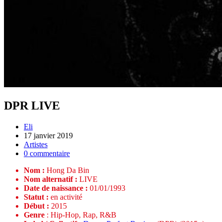
DPR LIVE
Eli
17 janvier 2019
Artistes
0 commentaire
Nom :
Hong Da Bin
Nom alternatif :
LIVE
Date de naissance :
01/01/1993
Statut :
en activité
Début :
2015
Genre
: Hip-Hop, Rap, R&B